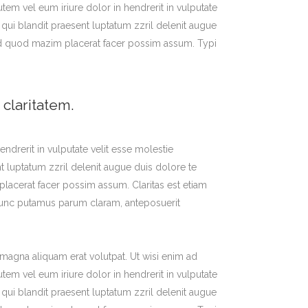
em vel eum iriure dolor in hendrerit in vulputate
m qui blandit praesent luptatum zzril delenit augue
g id quod mazim placerat facer possim assum. Typi
 claritatem.
endrerit in vulputate velit esse molestie
nt luptatum zzril delenit augue duis dolore te
placerat facer possim assum. Claritas est etiam
nunc putamus parum claram, anteposuerit
magna aliquam erat volutpat. Ut wisi enim ad
em vel eum iriure dolor in hendrerit in vulputate
m qui blandit praesent luptatum zzril delenit augue