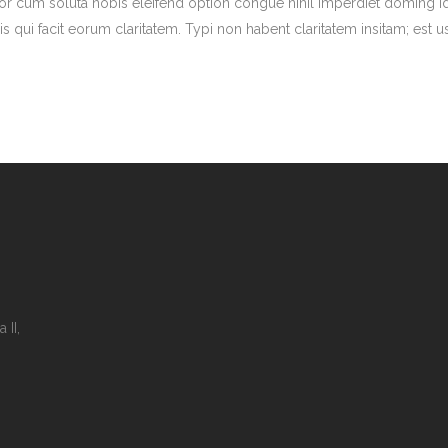
tempor cum soluta nobis eleifend option congue nihil imperdiet domin
is qui facit eorum claritatem. Typi non habent claritatem insitam; est us
 II,