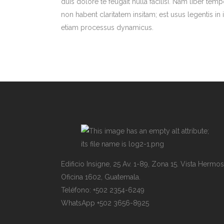
duis dolore te feugait nulla facilisi. Nam liber 
non habent claritatem insitam; est usus legentis in i
etiam processus dynamicus.
Edificio Insigne, 25 Av. 1-89, Zona 15. Vista Hermosa
Oficina 1602, Guatemala.
Teléfono: +502 2354-6249
WhatsApp +502 3656-8925