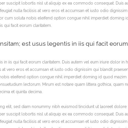
er suscipit lobortis nisl ut aliquip ex ea commodo consequat. Duis aut
feugiat nulla facilisis at vero eros et accumsan et iusto odio dignissi
tempor cum soluta nobis eleifend option congue nihil imperdiet domin
is qui facit eorum claritatem.
nsitam; est usus legentis in iis qui facit eorum
s in iis qui facit eorum claritatem. Duis autem vel eum iriure dolor in h
sis at vero eros et accumsan et iusto odio dignissim qui blandit praese
a nobis eleifend option congue nihil imperdiet doming id quod mazim 
nsuetudium lectorum. Mirum est notare quam littera gothica, quam 
ecima et quinta decima.
ng elit, sed diam nonummy nibh euismod tincidunt ut laoreet dolore 
er suscipit lobortis nisl ut aliquip ex ea commodo consequat. Duis aut
feugiat nulla facilisis at vero eros et accumsan et iusto odio dignissi