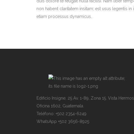
duis dolore te feugait nulla facilisi. Nam liber 
non habent claritatem insitam; est usus legentis in i
etiam processus dynamicus.
Edificio Insigne, 25 Av. 1-89, Zona 15. Vista Hermosa
Oficina 1602, Guatemala.
Teléfono: +502 2354-6249
WhatsApp +502 3656-8925