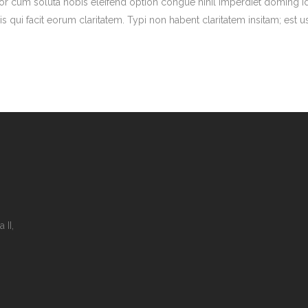
tempor cum soluta nobis eleifend option congue nihil imperdiet domin
is qui facit eorum claritatem. Typi non habent claritatem insitam; est us
 II,