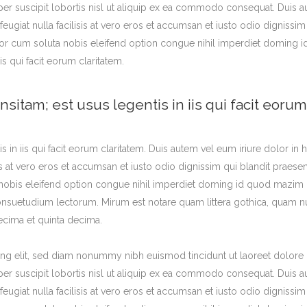
er suscipit lobortis nisl ut aliquip ex ea commodo consequat. Duis aut
feugiat nulla facilisis at vero eros et accumsan et iusto odio dignissi
tempor cum soluta nobis eleifend option congue nihil imperdiet domin
is qui facit eorum claritatem.
nsitam; est usus legentis in iis qui facit eorum
s in iis qui facit eorum claritatem. Duis autem vel eum iriure dolor in h
sis at vero eros et accumsan et iusto odio dignissim qui blandit praese
a nobis eleifend option congue nihil imperdiet doming id quod mazim 
nsuetudium lectorum. Mirum est notare quam littera gothica, quam 
ecima et quinta decima.
ng elit, sed diam nonummy nibh euismod tincidunt ut laoreet dolore 
er suscipit lobortis nisl ut aliquip ex ea commodo consequat. Duis aut
feugiat nulla facilisis at vero eros et accumsan et iusto odio dignissi