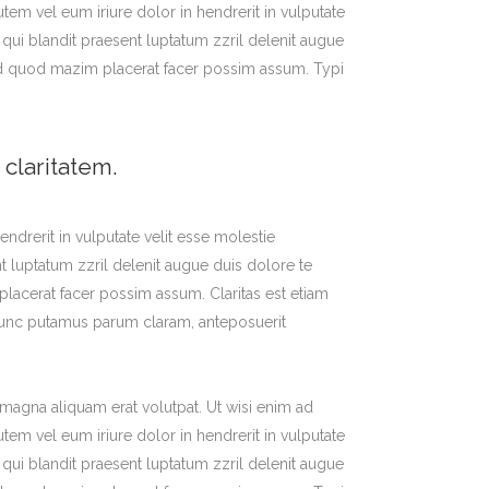
em vel eum iriure dolor in hendrerit in vulputate
m qui blandit praesent luptatum zzril delenit augue
g id quod mazim placerat facer possim assum. Typi
 claritatem.
endrerit in vulputate velit esse molestie
nt luptatum zzril delenit augue duis dolore te
placerat facer possim assum. Claritas est etiam
nunc putamus parum claram, anteposuerit
magna aliquam erat volutpat. Ut wisi enim ad
em vel eum iriure dolor in hendrerit in vulputate
m qui blandit praesent luptatum zzril delenit augue